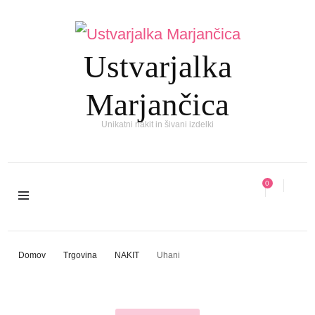
Ustvarjalka
Marjančica
Unikatni nakit in šivani izdelki
0
Domov
Trgovina
NAKIT
Uhani