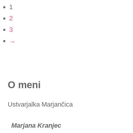
1
2
3
→
O meni
Ustvarjalka Marjančica
Marjana Kranjec