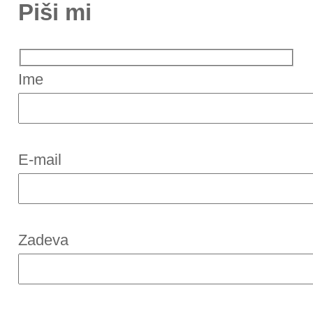
Piši mi
Ime
E-mail
Zadeva