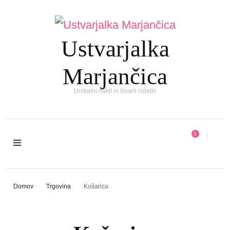
Ustvarjalka
Marjančica
Unikatni nakit in šivani izdelki
0
Domov
Trgovina
Košarica