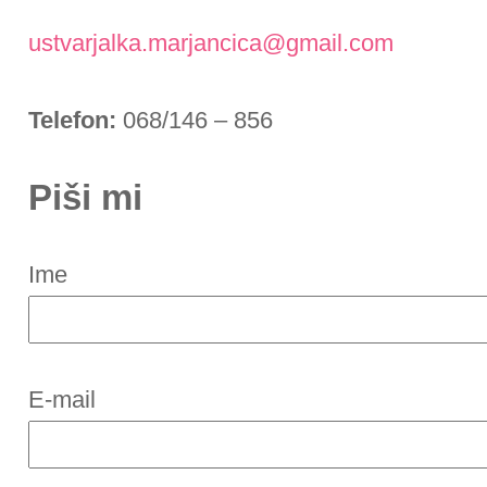
ustvarjalka.marjancica@gmail.com
Telefon:
068/146 – 856
Piši mi
Ime
E-mail