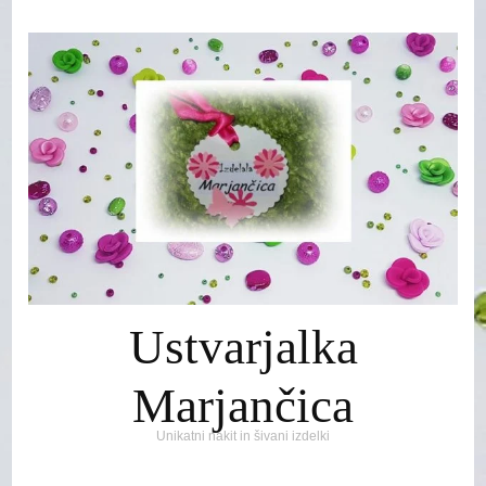
Ustvarjalka
Marjančica
Unikatni nakit in šivani izdelki