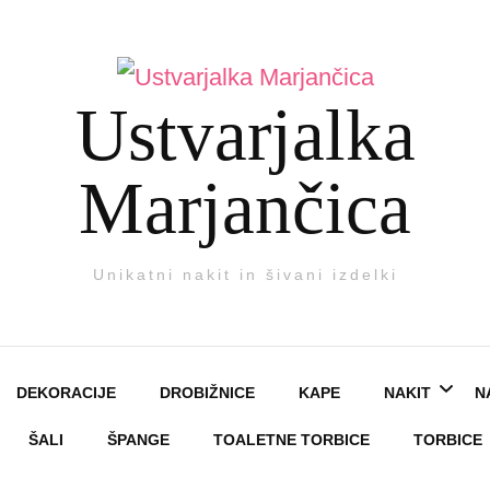
Ustvarjalka
Marjančica
Unikatni nakit in šivani izdelki
DEKORACIJE
DROBIŽNICE
KAPE
NAKIT
N
ŠALI
ŠPANGE
TOALETNE TORBICE
TORBICE