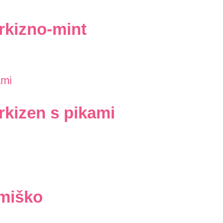
rkizno-mint
rkizen s pikami
 miško