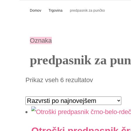
Marjana – Ustvarjalka
Domov
Trgovina
predpasnik za punčko
Marjančica
Splošni pogoji poslovan
Oznaka
Kontakt
predpasnik za pu
Prikaz vseh 6 rezultatov
Razvrščeno
po
datumu
Otroški predpasnik č