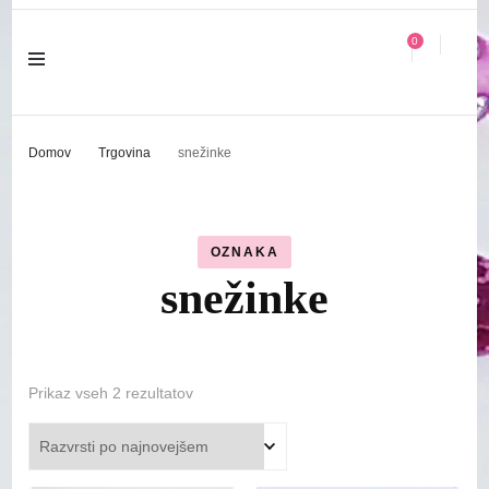
0
Domov
Trgovina
snežinke
OZNAKA
snežinke
Razvrščeno
Prikaz vseh 2 rezultatov
po
datumu