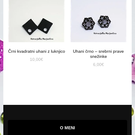
Črni kvadratni uhani z luknjico
Uhani črno – srebrni prave
snežinke
10,00
€
6,00
€
O MENI