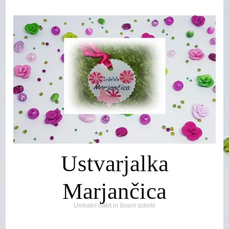
Ustvarjalka
Marjančica
Unikatni nakit in šivani izdelki