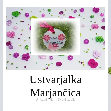
Ustvarjalka
Marjančica
Unikatni nakit in šivani izdelki