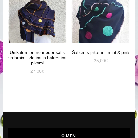
Unikaten temno moder šal s
Šal črn s pikami – mint & pink
srebrnimi, zlatimi in bakrenimi
25,00
€
pikami
27,00
€
O MENI