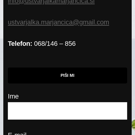
info@ustvarjalkamarjancica.si
ustvarjalka.marjancica@gmail.com
Telefon:
068/146 – 856
PIŠI MI
Ime