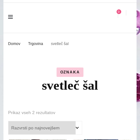
0
Domov
Trgovina
svetleč šal
OZNAKA
svetleč šal
Razvrščeno
Prikaz vseh 2 rezultatov
po
datumu