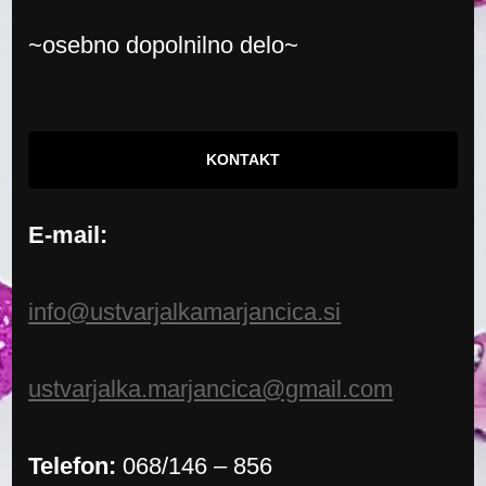
~osebno dopolnilno delo~
KONTAKT
E-mail:
info@ustvarjalkamarjancica.si
ustvarjalka.marjancica@gmail.com
Telefon:
068/146 – 856