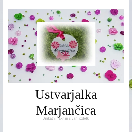
Ustvarjalka
Marjančica
Unikatni nakit in šivani izdelki