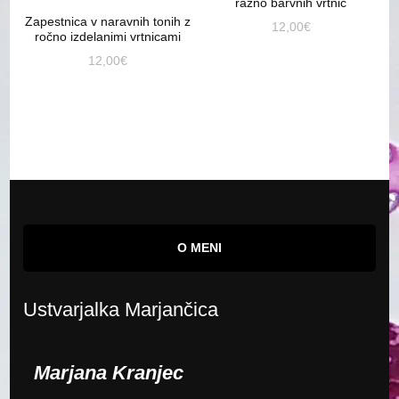
razno barvnih vrtnic
Zapestnica v naravnih tonih z
12,00
€
ročno izdelanimi vrtnicami
12,00
€
O MENI
Ustvarjalka Marjančica
Marjana Kranjec