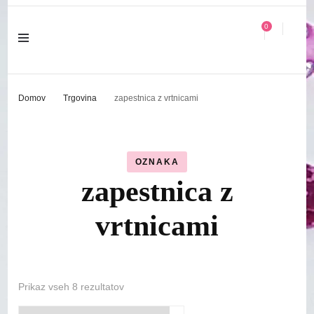
0
Domov
Trgovina
zapestnica z vrtnicami
OZNAKA
zapestnica z
vrtnicami
Razvrščeno
Prikaz vseh 8 rezultatov
po