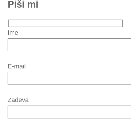
Piši mi
Ime
E-mail
Zadeva