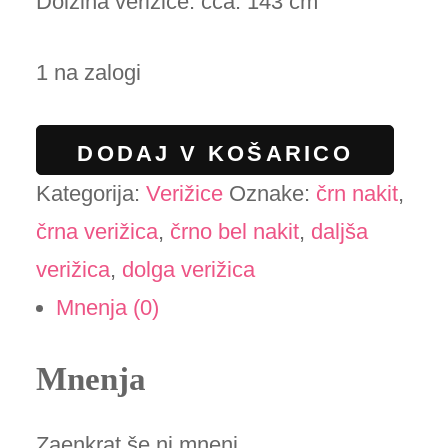
Dolžina verižice: cca. 143 cm
1 na zalogi
Dolga
DODAJ V KOŠARICO
verižica
Kategorija:
Verižice
Oznake:
črn nakit
,
črno-
črna verižica
,
črno bel nakit
,
daljša
prozorna
verižica
,
dolga verižica
količina
Mnenja (0)
Mnenja
Zaenkrat še ni mnenj.