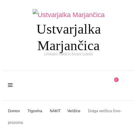
Ustvarjalka
Marjančica
Unikatni nakit in šivani izdelki
0
Domov
Trgovina
NAKIT
Verižice
Dolga verižica črno-
prozorna