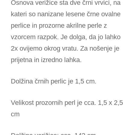
Osnova verižice sta dve črni vrvici, na
12,00€.
kateri so nanizane lesene črne ovalne
perlice in prozorne akrilne perle z
vzorcem razpok. Je dolga, da jo lahko
2x ovijemo okrog vratu. Za nošenje je
prijetna in izredno lahka.
Dolžina črnih perlic je 1,5 cm.
Velikost prozornih perl je cca. 1,5 x 2,5
cm