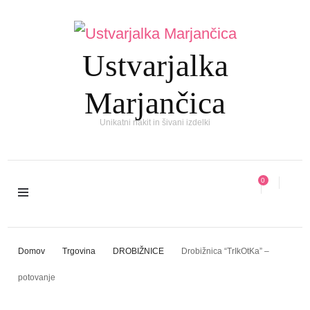
Ustvarjalka
Marjančica
Unikatni nakit in šivani izdelki
0
Domov
Trgovina
DROBIŽNICE
Drobižnica “TrIkOtKa” –
potovanje