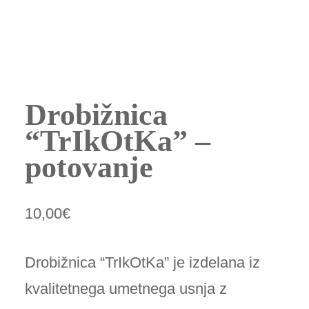
Drobižnica
“TrIkOtKa” –
potovanje
10,00
€
Drobižnica “TrIkOtKa” je izdelana iz
kvalitetnega umetnega usnja z