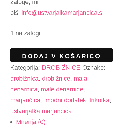
zaloge, mi
piši
info@ustvarjalkamarjancica.si
1 na zalogi
Drobižnica
DODAJ V KOŠARICO
"TrIkOtKa"
Kategorija:
DROBIŽNICE
Oznake:
-
drobižnica
,
drobižnice
,
mala
potovanje
denarnica
,
male denarnice
,
količina
marjančica;
,
modni dodatek
,
trikotka
,
ustvarjalka marjančica
Mnenja (0)