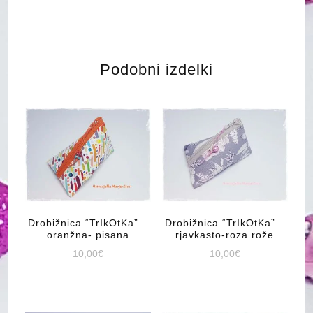
Podobni izdelki
Drobižnica “TrIkOtKa” –
Drobižnica “TrIkOtKa” –
oranžna- pisana
rjavkasto-roza rože
10,00
€
10,00
€