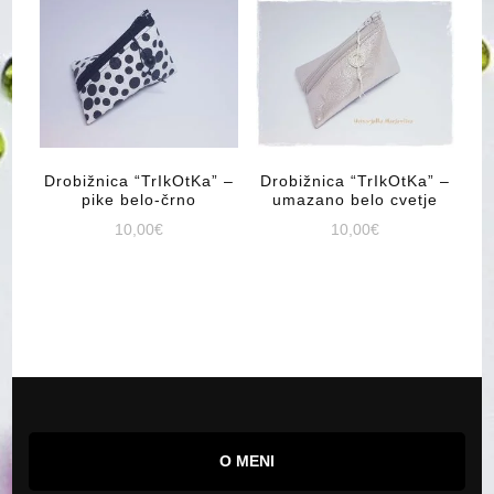
Drobižnica “TrIkOtKa” –
Drobižnica “TrIkOtKa” –
pike belo-črno
umazano belo cvetje
10,00
€
10,00
€
O MENI