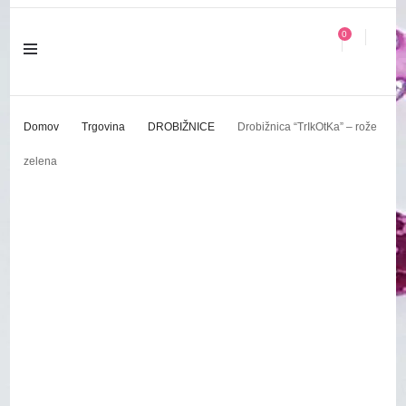
0
Domov
Trgovina
DROBIŽNICE
Drobižnica “TrIkOtKa” – rože
zelena