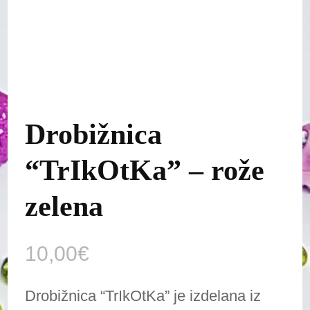
Drobižnica
“TrIkOtKa” – rože
zelena
10,00
€
Drobižnica “TrIkOtKa” je izdelana iz