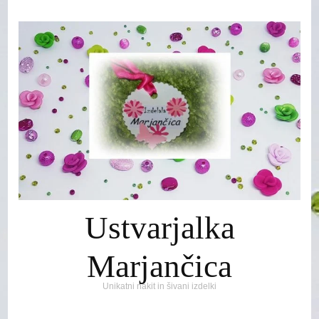
Ustvarjalka
Marjančica
Unikatni nakit in šivani izdelki