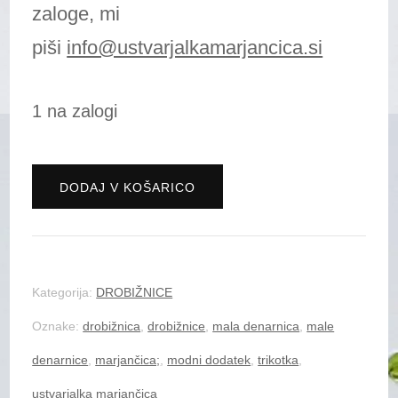
zaloge, mi
piši
info@ustvarjalkamarjancica.si
1 na zalogi
Drobižnica
DODAJ V KOŠARICO
"TrIkOtKa"
-
rože
Kategorija:
DROBIŽNICE
zelena
Oznake:
drobižnica
,
drobižnice
,
mala denarnica
,
male
količina
denarnice
,
marjančica;
,
modni dodatek
,
trikotka
,
ustvarjalka marjančica