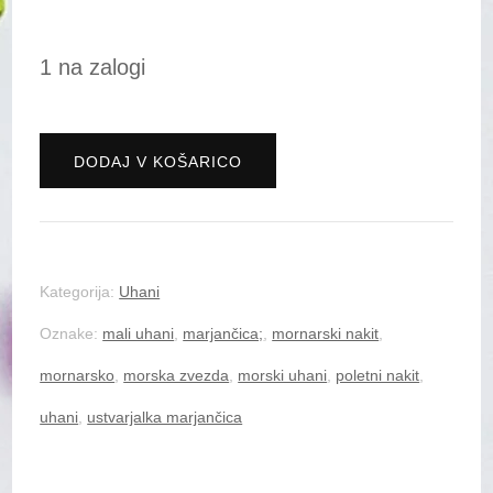
1 na zalogi
Modri
DODAJ V KOŠARICO
morski
uhani
količina
Kategorija:
Uhani
Oznake:
mali uhani
,
marjančica;
,
mornarski nakit
,
mornarsko
,
morska zvezda
,
morski uhani
,
poletni nakit
,
uhani
,
ustvarjalka marjančica