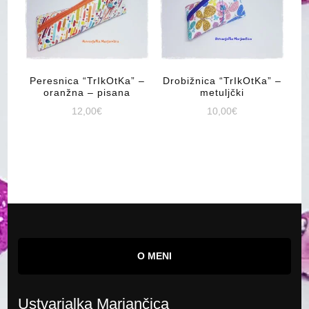
Peresnica “TrIkOtKa” –
Drobižnica “TrIkOtKa” –
oranžna – pisana
metuljčki
12,00
€
10,00
€
O MENI
Ustvarjalka Marjančica