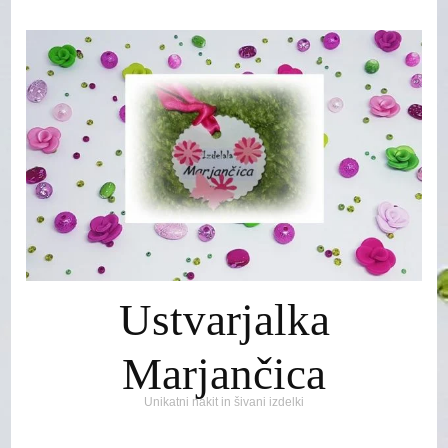
Ustvarjalka
Marjančica
Unikatni nakit in šivani izdelki