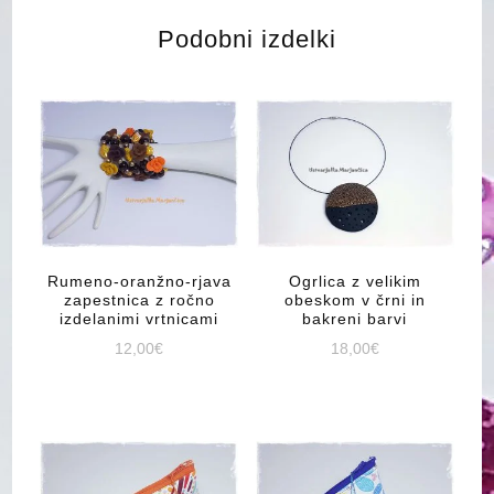
Podobni izdelki
Rumeno-oranžno-rjava
Ogrlica z velikim
zapestnica z ročno
obeskom v črni in
izdelanimi vrtnicami
bakreni barvi
12,00
€
18,00
€