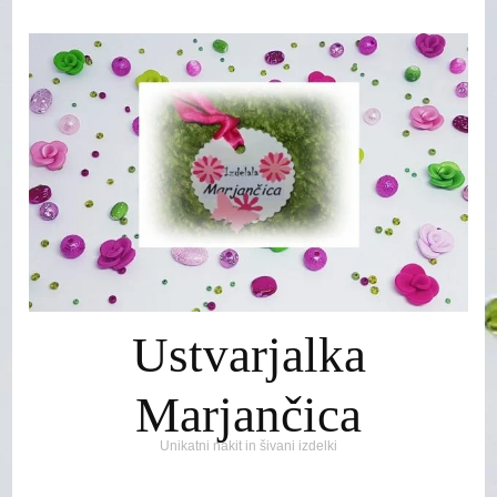
Ustvarjalka
Marjančica
Unikatni nakit in šivani izdelki