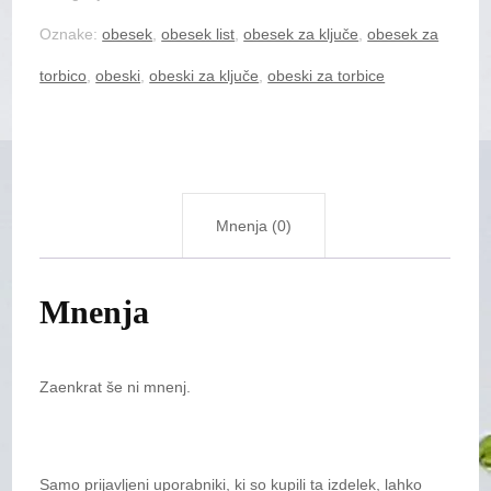
količina
Oznake:
obesek
,
obesek list
,
obesek za ključe
,
obesek za
torbico
,
obeski
,
obeski za ključe
,
obeski za torbice
Mnenja (0)
Mnenja
Zaenkrat še ni mnenj.
Samo prijavljeni uporabniki, ki so kupili ta izdelek, lahko