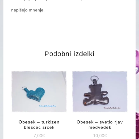
napišejo mnenje.
Podobni izdelki
Obesek – turkizen
Obesek – svetlo rjav
bleščeč srček
medvedek
7,00
€
10,00
€