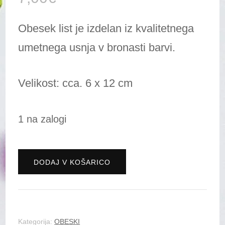
Obesek list je izdelan iz kvalitetnega
umetnega usnja v bronasti barvi.
Velikost: cca. 6 x 12 cm
1 na zalogi
Obesek
DODAJ V KOŠARICO
-
list
bron
Kategorija:
OBESKI