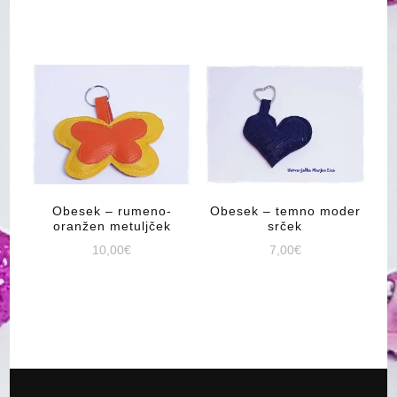
Obesek – rumeno-
Obesek – temno moder
oranžen metuljček
srček
10,00
€
7,00
€