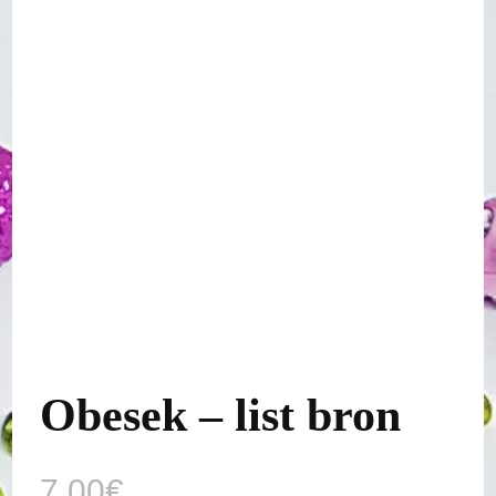
Obesek – list bron
7,00
€