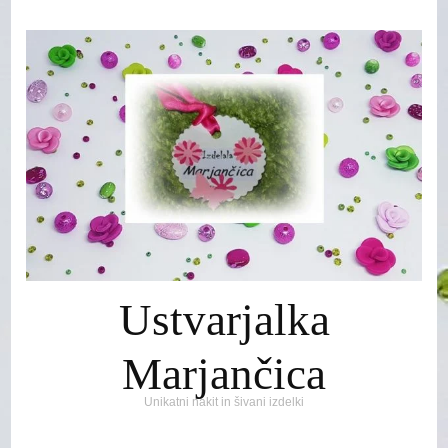
Ustvarjalka
Marjančica
Unikatni nakit in šivani izdelki