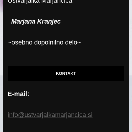
Ustvarjalka Marjančica
Marjana Kranjec
~osebno dopolnilno delo~
KONTAKT
E-mail:
info@ustvarjalkamarjancica.si