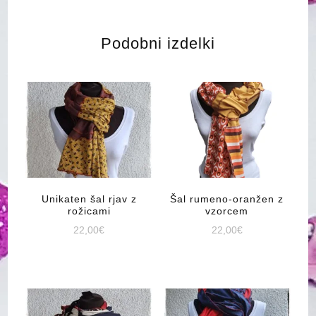
Podobni izdelki
Unikaten šal rjav z
Šal rumeno-oranžen z
rožicami
vzorcem
22,00
€
22,00
€