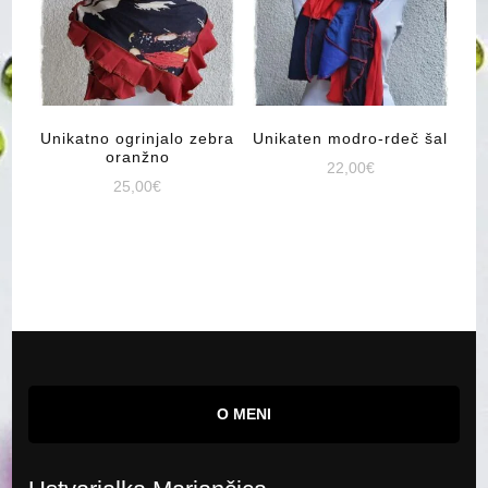
Unikatno ogrinjalo zebra
Unikaten modro-rdeč šal
oranžno
22,00
€
25,00
€
O MENI