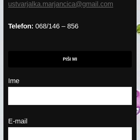
ustvarjalka.marjancica@gmail.com
Telefon:
068/146 – 856
PIŠI MI
Ime
E-mail