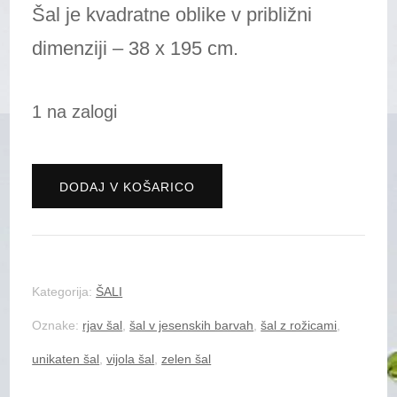
Šal je kvadratne oblike v približni
dimenziji – 38 x 195 cm.
1 na zalogi
Unikaten
DODAJ V KOŠARICO
šal
z
rožicami
Kategorija:
ŠALI
-
Oznake:
rjav šal
,
šal v jesenskih barvah
,
šal z rožicami
,
vijola
unikaten šal
,
vijola šal
,
zelen šal
količina