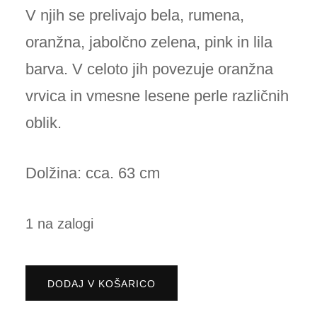
V njih se prelivajo bela, rumena,
oranžna, jabolčno zelena, pink in lila
barva. V celoto jih povezuje oranžna
vrvica in vmesne lesene perle različnih
oblik.
Dolžina: cca. 63 cm
1 na zalogi
Unikatna
DODAJ V KOŠARICO
rumena