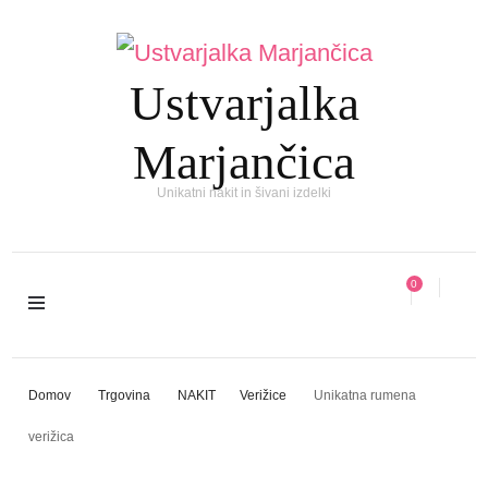
Ustvarjalka
Marjančica
Unikatni nakit in šivani izdelki
0
Domov
Trgovina
NAKIT
Verižice
Unikatna rumena
verižica