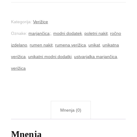
verižica
količina
Kategorija:
Verižice
Oznake:
marjančica;
,
modni dodatek
,
poletni nakit
,
ročno
izdelano
,
rumen nakit
,
rumena verižica
,
unikat
,
unikatna
verižica
,
unikatni modni dodatki
,
ustvarjalka marjančica
,
verižica
Mnenja (0)
Mnenja