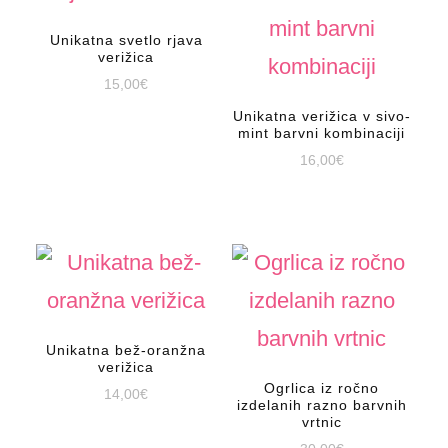
Unikatna svetlo rjava
verižica
15,00
€
Unikatna verižica v sivo-
mint barvni kombinaciji
16,00
€
Unikatna bež-oranžna
verižica
Ogrlica iz ročno
14,00
€
izdelanih razno barvnih
vrtnic