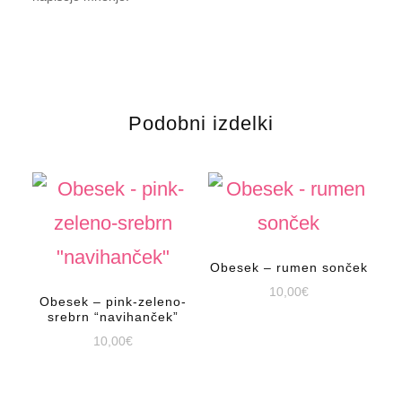
Podobni izdelki
Obesek – rumen sonček
10,00
€
Obesek – pink-zeleno-
srebrn “navihanček”
10,00
€