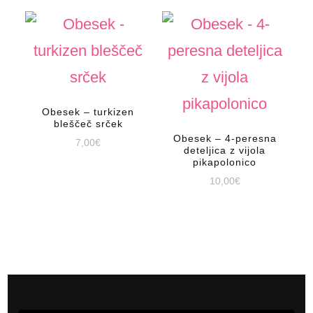
Obesek – turkizen
bleščeč srček
Obesek – 4-peresna
7,00
€
deteljica z vijola
pikapolonico
10,00
€