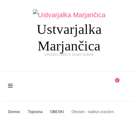
Ustvarjalka
Marjančica
Unikatni nakit in šivani izdelki
0
Domov
Trgovina
OBESKI
Obesek – kaktus oranžen