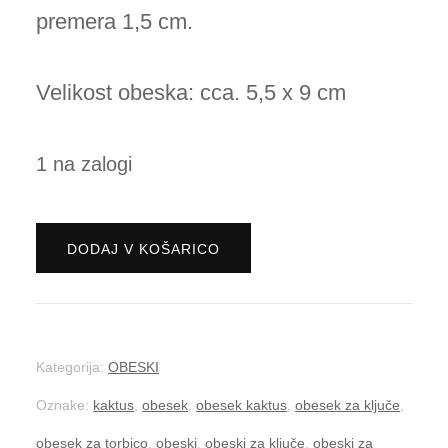
premera 1,5 cm.
Velikost obeska: cca. 5,5 x 9 cm
1 na zalogi
Obesek
DODAJ V KOŠARICO
-
kaktus
oranžen
Kategorija:
OBESKI
količina
Oznake:
kaktus
,
obesek
,
obesek kaktus
,
obesek za ključe
,
obesek za torbico
,
obeski
,
obeski za ključe
,
obeski za