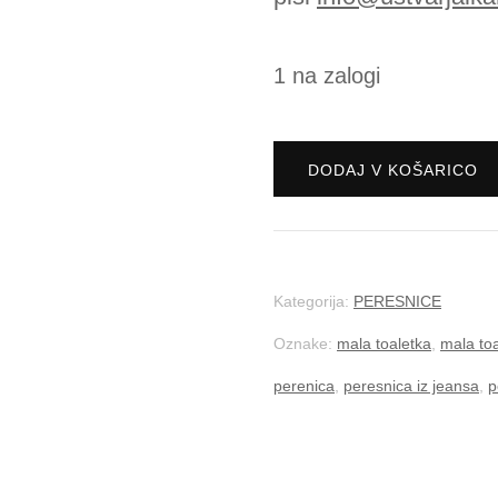
1 na zalogi
Peresnica
DODAJ V KOŠARICO
pikice
in
rožice
Kategorija:
PERESNICE
količina
Oznake:
mala toaletka
,
mala toa
perenica
,
peresnica iz jeansa
,
p