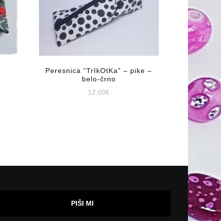
Peresnica “TrIkOtKa” – pike –
belo-črno
12,00
€
PIŠI MI