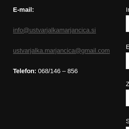
E-mail:
info@ustvarjalkamarjancica.si
E
ustvarjalka.marjancica@gmail.com
Telefon:
068/146 – 856
S