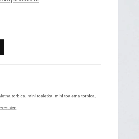
imenom in/ali drugo
aplikacijo
letna torbica
,
mini toaletka
,
mini toaletna torbica
,
eresnice