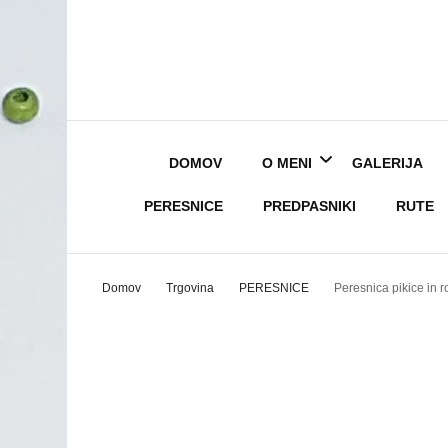
DOMOV
O MENI
GALERIJA
PERESNICE
PREDPASNIKI
RUTE
Marjana – Ustvarjalka
Domov
Trgovina
PERESNICE
Peresnica pikice in r
Marjančica
Splošni pogoji poslovan
Kontakt