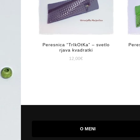
Peresnica “TrIkOtKa” – svetlo
Pere
rjava kvadratki
12,00
€
O MENI