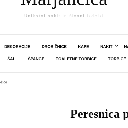
Unikatni nakit in šivani izdelki
DEKORACIJE
DROBIŽNICE
KAPE
NAKIT
N
ŠALI
ŠPANGE
TOALETNE TORBICE
TORBICE
Broške
ožice
Prstani
ja
Uhani
Peresnica p
Verižice