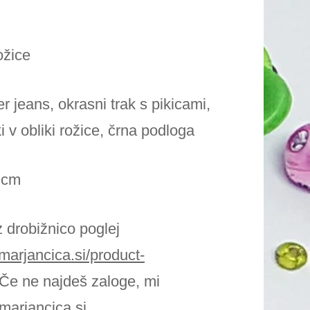
Predpasniki otroški z
ožice
imenom
 jeans, okrasni trak s pikicami,
Predpasniki za
 v obliki rožice, črna podloga
vzgojiteljice
Peresnice/male toaletke z
 cm
imenom
 drobižnico poglej
Torbe in nahrbtniki z
amarjancica.si/product-
imenom
Če ne najdeš zaloge, mi
marjancica.si
Vrečke in nahrbtniki z