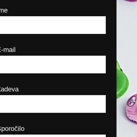
Ime
-mail
Zadeva
poročilo