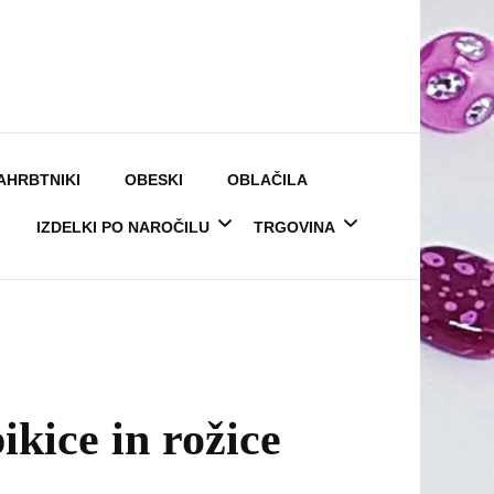
AHRBTNIKI
OBESKI
OBLAČILA
IZDELKI PO NAROČILU
TRGOVINA
Predpasniki ženski z
Moj račun
imenom
Košarica
ikice in rožice
Predpasniki moški z
Zaključek nakupa
imenom