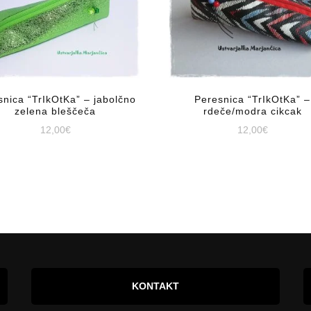
snica “TrIkOtKa” – jabolčno
Peresnica “TrIkOtKa” –
zelena bleščeča
rdeče/modra cikcak
12,00
€
12,00
€
KONTAKT