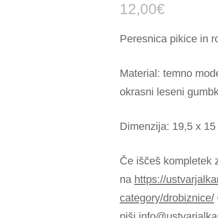
12,00
€
Zapestnice
Peresnica pikice in r
Material: temno moder
okrasni leseni gumbki
Dimenzija: 19,5 x 15
Če iščeš kompletek z
na
https://ustvarjalk
category/drobiznice/
piši
info@ustvarjalka