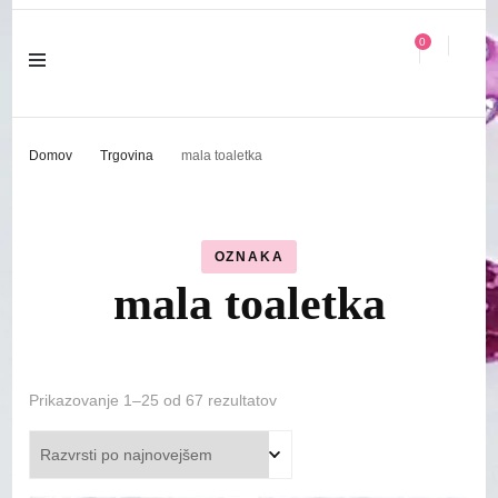
0
Domov
Trgovina
mala toaletka
OZNAKA
mala toaletka
Razvrščeno
Prikazovanje 1–25 od 67 rezultatov
po
datumu