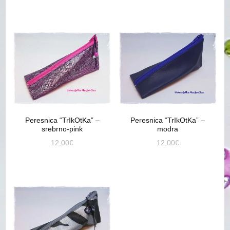
Peresnica “TrIkOtKa” –
Peresnica “TrIkOtKa” –
srebrno-pink
modra
12,00
€
12,00
€