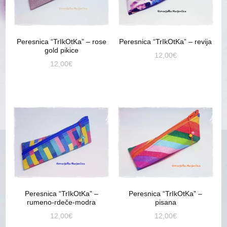
Peresnica “TrIkOtKa” – rose
Peresnica “TrIkOtKa” – revija
gold pikice
12,00
€
12,00
€
Peresnica “TrIkOtKa” –
Peresnica “TrIkOtKa” –
rumeno-rdeče-modra
pisana
12,00
€
12,00
€