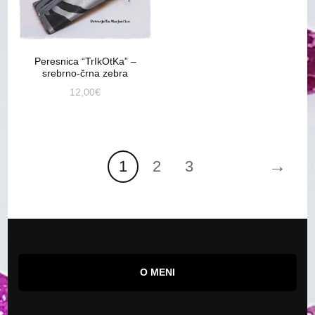
Peresnica “TrIkOtKa” –
srebrno-črna zebra
12,00
€
→
1
2
3
O MENI