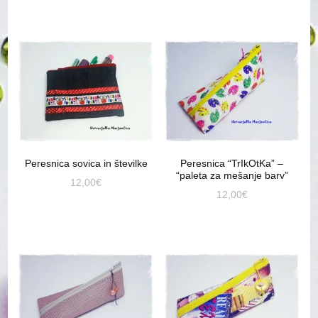
Peresnica sovica in številke
Peresnica “TrIkOtKa” –
“paleta za mešanje barv”
12,00
€
12,00
€