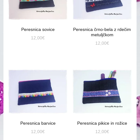
Peresnica sovice
Peresnica črno-bela z rdečim
metuljčkom
12,00
€
12,00
€
Peresnica barvice
Peresnica pikice in rožice
12,00
€
12,00
€