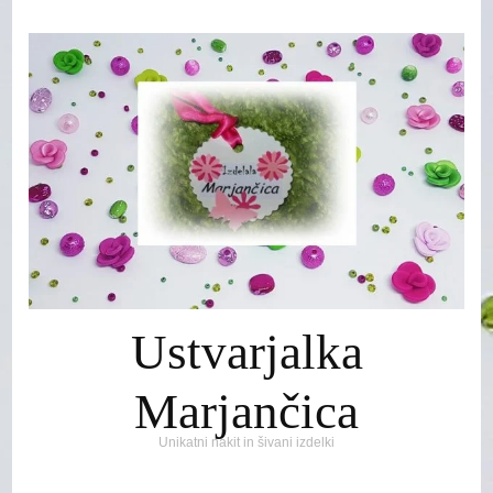
Ustvarjalka
Marjančica
Unikatni nakit in šivani izdelki