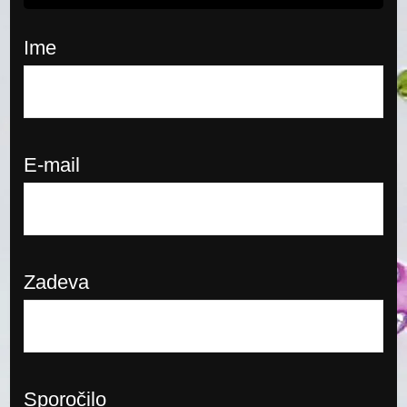
Ime
E-mail
Zadeva
Sporočilo