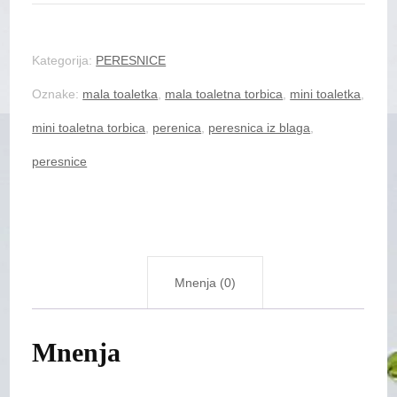
količina
Kategorija:
PERESNICE
Oznake:
mala toaletka
,
mala toaletna torbica
,
mini toaletka
,
mini toaletna torbica
,
perenica
,
peresnica iz blaga
,
peresnice
Mnenja (0)
Mnenja