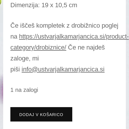
Dimenzija: 19 x 10,5 cm
Če iščeš kompletek z drobižnico poglej
na
https://ustvarjalkamarjancica.si/product-
category/drobiznice/
Če ne najdeš
zaloge, mi
piši
info@ustvarjalkamarjancica.si
1 na zalogi
Peresnica
DODAJ V KOŠARICO
šivanje