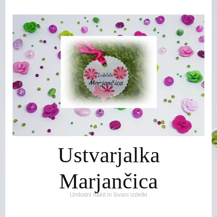
Ustvarjalka
Marjančica
Unikatni nakit in šivani izdelki