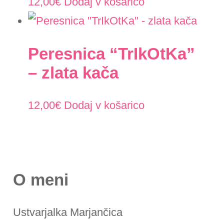
12,00
€
Dodaj v košarico
Peresnica “TrIkOtKa”
– zlata kača
12,00
€
Dodaj v košarico
O meni
Ustvarjalka Marjančica