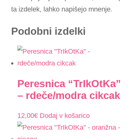
ta izdelek, lahko napišejo mnenje.
Podobni izdelki
Peresnica “TrIkOtKa”
– rdeče/modra cikcak
12,00
€
Dodaj v košarico