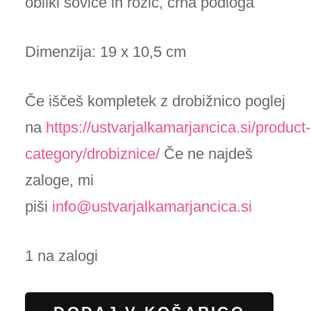
obliki sovice in rožic, črna podloga
Dimenzija: 19 x 10,5 cm
Če iščeš kompletek z drobižnico poglej
na
https://ustvarjalkamarjancica.si/product-
category/drobiznice/
Če ne najdeš
zaloge, mi
piši
info@ustvarjalkamarjancica.si
1 na zalogi
Peresnica