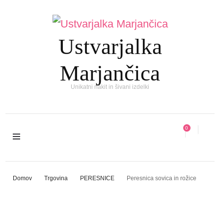
Ustvarjalka
Marjančica
Unikatni nakit in šivani izdelki
0
Domov
Trgovina
PERESNICE
Peresnica sovica in rožice