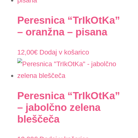
Peresnica “TrIkOtKa”
– oranžna – pisana
12,00
€
Dodaj v košarico
Peresnica “TrIkOtKa”
– jabolčno zelena
bleščeča