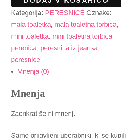
DODAJ V KOŠARICO
sovica
Kategorija:
PERESNICE
Oznake:
in
mala toaletka
,
mala toaletna torbica
,
rožice
mini toaletka
,
mini toaletna torbica
,
količina
perenica
,
peresnica iz jeansa
,
peresnice
Mnenja (0)
Mnenja
Zaenkrat še ni mnenj.
Samo prijavljeni uporabniki, ki so kupili