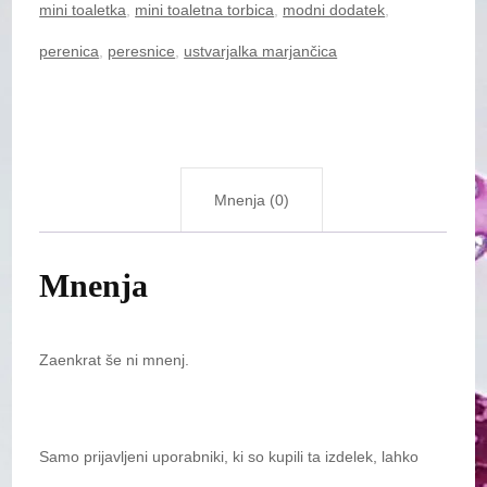
mini toaletka
,
mini toaletna torbica
,
modni dodatek
,
količina
perenica
,
peresnice
,
ustvarjalka marjančica
Mnenja (0)
Mnenja
Zaenkrat še ni mnenj.
Samo prijavljeni uporabniki, ki so kupili ta izdelek, lahko