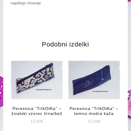
napišejo mnenje.
Podobni izdelki
Peresnica “TrIkOtKa” –
Peresnica “TrIkOtKa” –
živalski vzorec črna/bež
temno modra kača
12,00
€
12,00
€