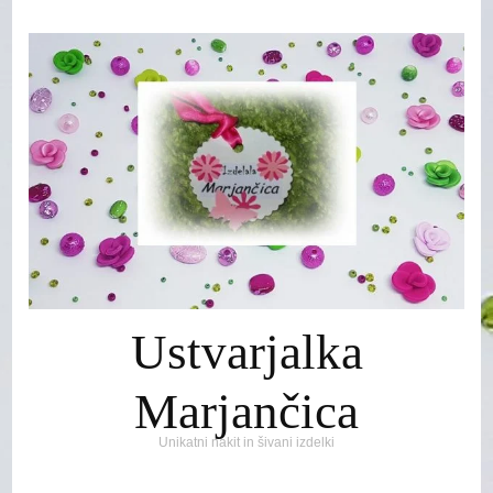
Ustvarjalka
Marjančica
Unikatni nakit in šivani izdelki