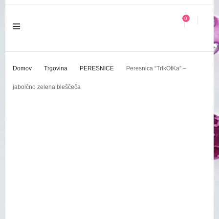
0
Domov
Trgovina
PERESNICE
Peresnica “TrIkOtKa” –
jabolčno zelena bleščeča