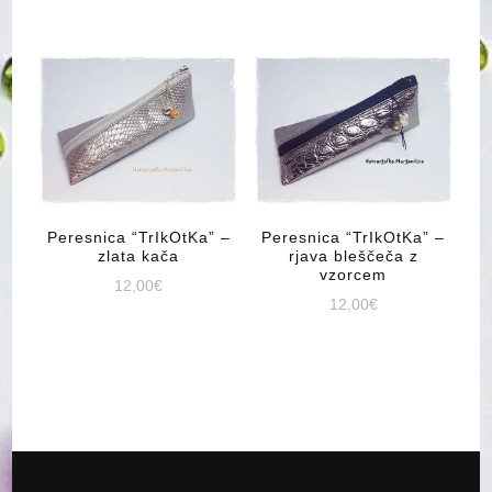
Peresnica “TrIkOtKa” –
Peresnica “TrIkOtKa” –
zlata kača
rjava bleščeča z
vzorcem
12,00
€
12,00
€