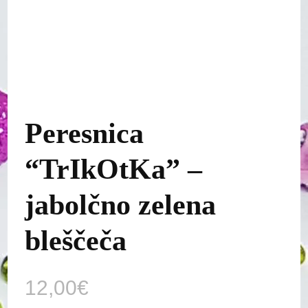
Peresnica
“TrIkOtKa” –
jabolčno zelena
bleščeča
12,00
€