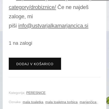
category/drobiznice/
Če ne najdeš
zaloge, mi
piši
info@ustvarjalkamarjancica.si
1 na zalogi
Peresnica
DODAJ V KOŠARICO
"TrIkOtKa"
-
jabolčno
Kategorija:
PERESNICE
zelena
Oznake:
mala toaletka
,
mala toaletna torbica
,
marjančica;
,
bleščeča