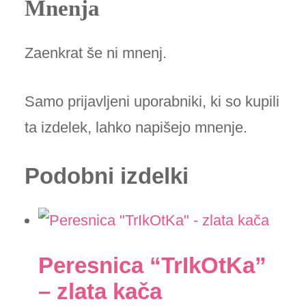
Mnenja
količina
Zaenkrat še ni mnenj.
Samo prijavljeni uporabniki, ki so kupili
ta izdelek, lahko napišejo mnenje.
Podobni izdelki
Peresnica “TrIkOtKa”
– zlata kača