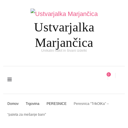
Ustvarjalka
Marjančica
Unikatni nakit in šivani izdelki
0
Domov
Trgovina
PERESNICE
Peresnica “TrIkOtKa” –
“paleta za mešanje barv”