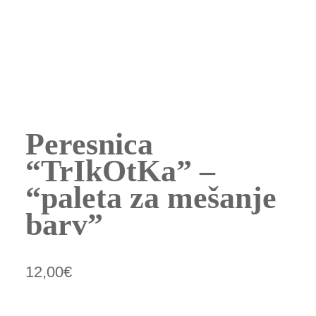
Peresnica
“TrIkOtKa” –
“paleta za mešanje
barv”
12,00
€