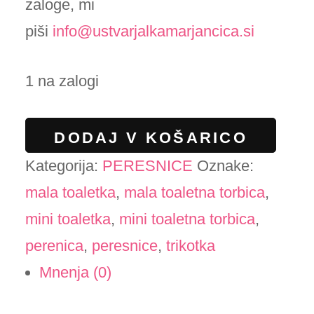
zaloge, mi
piši
info@ustvarjalkamarjancica.si
1 na zalogi
Peresnica
DODAJ V KOŠARICO
"TrIkOtKa"
Kategorija:
PERESNICE
Oznake:
-
mala toaletka
,
mala toaletna torbica
,
"paleta
mini toaletka
,
mini toaletna torbica
,
za
perenica
,
peresnice
,
trikotka
mešanje
Mnenja (0)
barv"