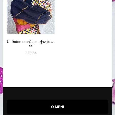
Unikaten oranžno – rjav pisan
šal
22,00
€
O MENI