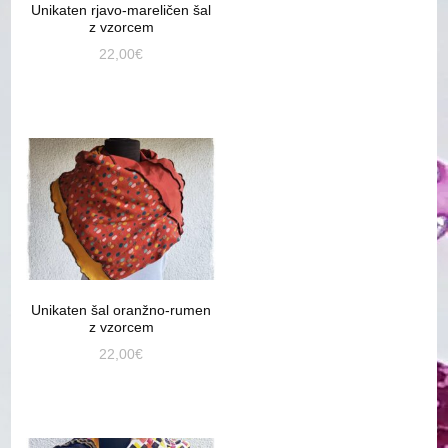
Unikaten rjavo-mareličen šal
z vzorcem
22,00
€
Unikaten šal oranžno-rumen
z vzorcem
22,00
€