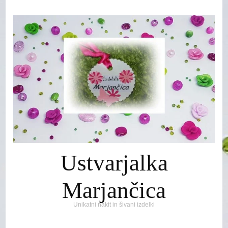
Ustvarjalka
Marjančica
Unikatni nakit in šivani izdelki