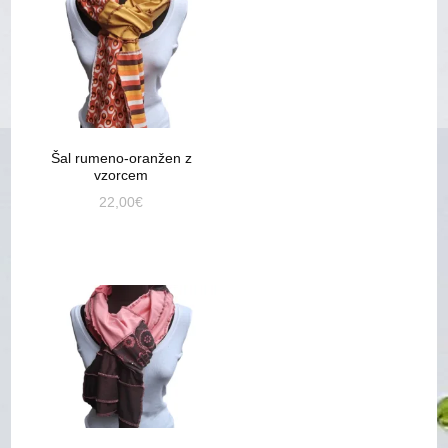
Šal rumeno-oranžen z
vzorcem
22,00
€