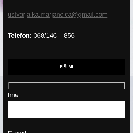
ustvarjalka.marjancica@gmail.com
Telefon:
068/146 – 856
PIŠI MI
Ime