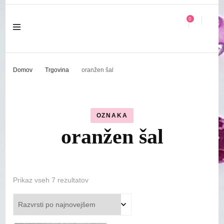
0
Domov
Trgovina
oranžen šal
OZNAKA
oranžen šal
Razvrščeno
Prikaz vseh 7 rezultatov
po
datumu