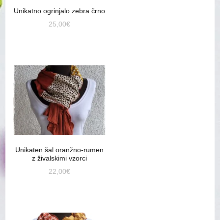
Unikatno ogrinjalo zebra črno
25,00
€
Unikaten šal oranžno-rumen
z živalskimi vzorci
22,00
€