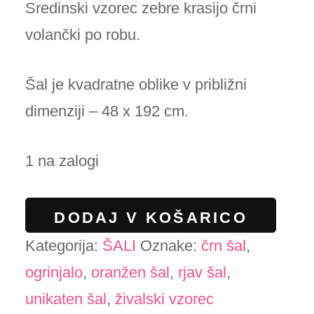
Sredinski vzorec zebre krasijo črni
volančki po robu.
Šal je kvadratne oblike v približni
dimenziji – 48 x 192 cm.
1 na zalogi
Unikatno
DODAJ V KOŠARICO
ogrinjalo
Kategorija:
ŠALI
Oznake:
črn šal
,
zebra
ogrinjalo
,
oranžen šal
,
rjav šal
,
črno
unikaten šal
,
živalski vzorec