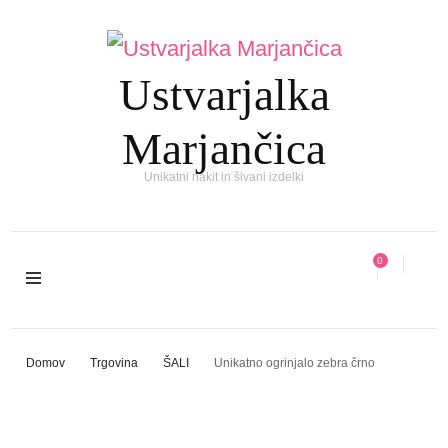
Ustvarjalka
Marjančica
Unikatni nakit in šivani izdelki
0
Domov
Trgovina
ŠALI
Unikatno ogrinjalo zebra črno